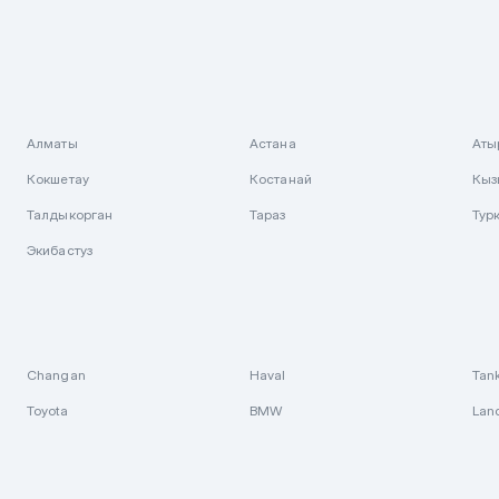
Алматы
Астана
Аты
Кокшетау
Костанай
Кыз
Талдыкорган
Тараз
Тур
Экибастуз
Changan
Haval
Tan
Toyota
BMW
Lan