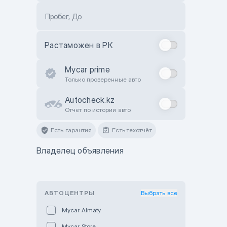
Пробег, До
Растаможен в РК
Mycar prime
Только проверенные авто
Autocheck.kz
Отчет по истории авто
Есть гарантия
Есть техотчёт
Владелец объявления
АВТОЦЕНТРЫ
Выбрать все
Mycar Almaty
Mycar Store