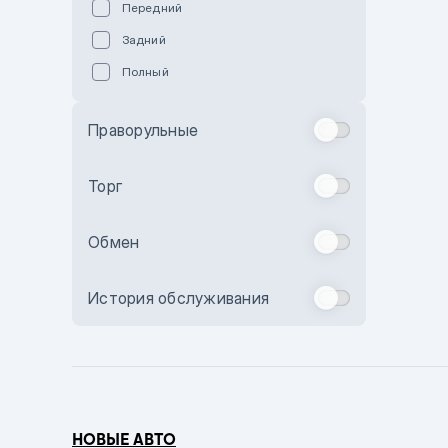
Передний
Пурпурный
Задний
Коричневый
Полный
Голубой
Синий
Праворульные
Фиолетовый
Зеленый
Торг
Желтый
Обмен
Бежевый
Бордовый
История обслуживания
Комбинированный
Бронзовый
Темно-синий
Серый металлик
НОВЫЕ АВТО
Сиреневый металлик