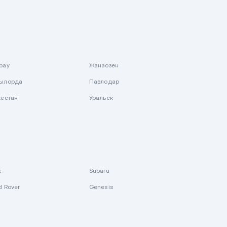
рау
Жанаозен
ылорда
Павлодар
кестан
Уральск
k
Subaru
d Rover
Genesis