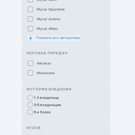
Mycar Raiymbek
Mycar Astana
Mycar Aktau
Показать все автоцентры
Mycar Uralsk
Haval & Tank Kyzylorda
КОРОБКА ПЕРЕДАЧ
Haval & Tank Pavlodar
Автомат
Bavaria Almaty
Механика
Mycar Shymkent
Bavaria Astana
ИСТОРИЯ ВЛАДЕНИЯ
GWM Nurly Zhol
1-2 владельца
3-5 владельцев
Chery Astana
6 и более
Changan Auto Nurly Zhol
Haval Atyrau
КУЗОВ
Hyundai Auto Almaty