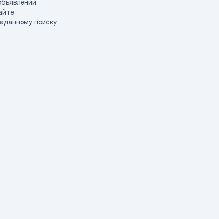
объявлений.
айте
заданному поиску