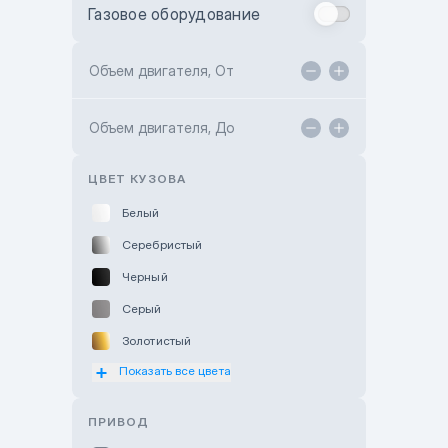
Газовое оборудование
Toyota Astana
Toyota Kokshetau
Объем двигателя, От
TANK Motors Karaganda
Объем двигателя, До
Hyundai ShymCity
Toyota Shygys
ЦВЕТ КУЗОВА
Белый
Серебристый
Черный
Серый
Золотистый
Показать все цвета
Оранжевый
Розовый
ПРИВОД
Красный