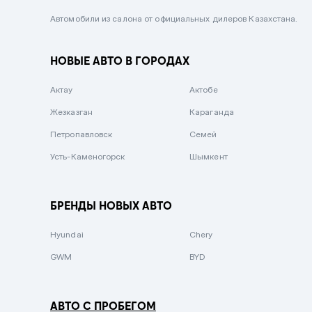
Черный металлик
Автомобили из салона от официальных дилеров Казахстана.
Стальной
НОВЫЕ АВТО В ГОРОДАХ
Вишневый
Серебристый металлик
Актау
Актобе
Темно-коричневый
Жезказган
Караганда
Бело-Дымчатый
Петропавловск
Семей
Светло-зелёный металлик
Усть-Каменогорск
Шымкент
Бирюзовый
Темно-синий металлик
БРЕНДЫ НОВЫХ АВТО
Зеленый металлик
Hyundai
Chery
Комбинированный
GWM
BYD
АВТО С ПРОБЕГОМ