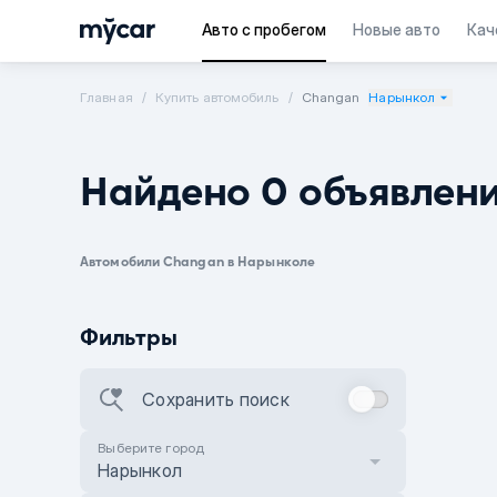
Авто с пробегом
Новые авто
Кач
Главная
Купить автомобиль
Changan
Нарынкол
Найдено 0 объявлен
Автомобили Changan в Нарынколе
Фильтры
Сохранить поиск
Выберите город
Нарынкол