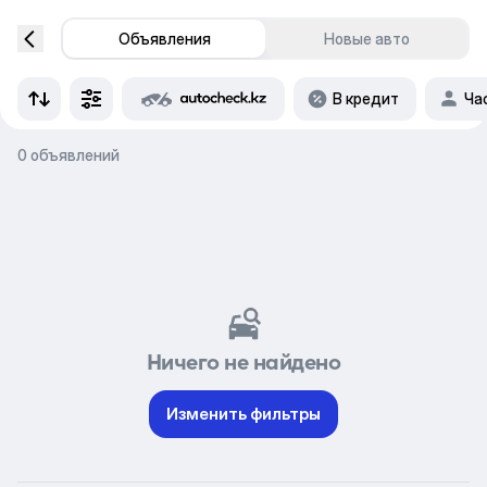
Объявления
Новые авто
В кредит
Ча
0 объявлений
Ничего не найдено
Изменить фильтры