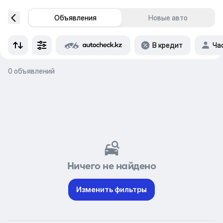
Объявления
Новые авто
В кредит
Ча
0 объявлений
Ничего не найдено
Изменить фильтры