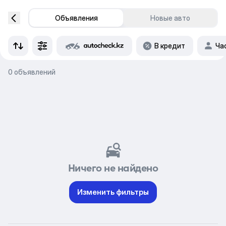
Объявления
Новые авто
В кредит
Ча
0 объявлений
Ничего не найдено
Изменить фильтры