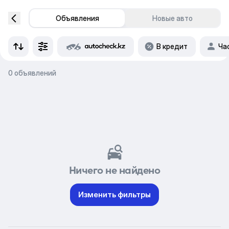
Объявления
Новые авто
В кредит
Ча
0 объявлений
Ничего не найдено
Изменить фильтры