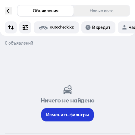
Объявления
Новые авто
В кредит
Ча
0 объявлений
Ничего не найдено
Изменить фильтры