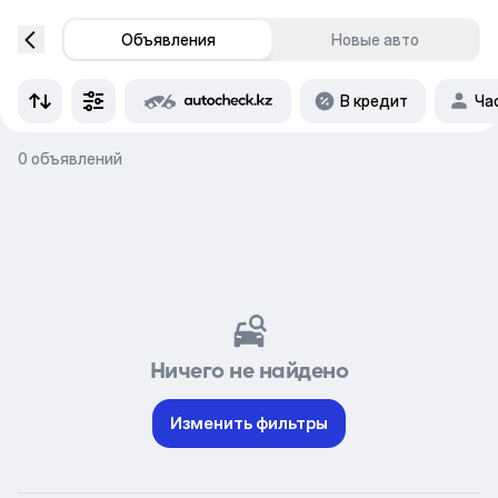
Объявления
Новые авто
В кредит
Ча
0 объявлений
Ничего не найдено
Изменить фильтры