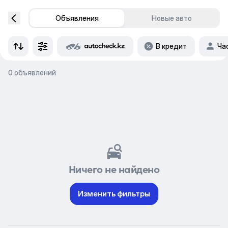
Объявления
Новые авто
В кредит
Ча
0 объявлений
Ничего не найдено
Изменить фильтры