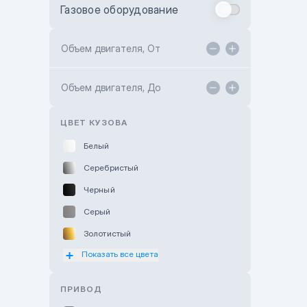
Газовое оборудование
Toyota Astana
Toyota Kokshetau
Объем двигателя, От
TANK Motors Karaganda
Объем двигателя, До
Hyundai ShymCity
Toyota Shygys
ЦВЕТ КУЗОВА
Белый
Серебристый
Черный
Серый
Золотистый
Показать все цвета
Оранжевый
Розовый
ПРИВОД
Красный