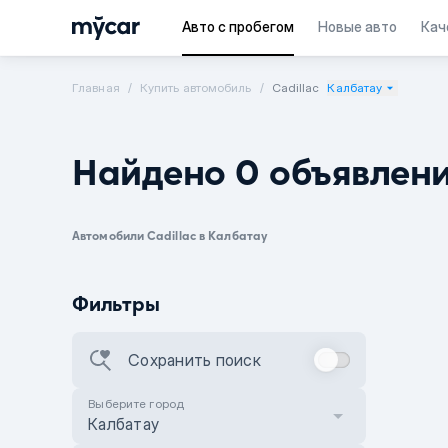
Авто с пробегом
Новые авто
Кач
Главная
Купить автомобиль
Cadillac
Калбатау
Найдено 0 объявлен
Автомобили Cadillac в Калбатау
Фильтры
Сохранить поиск
Выберите город
Калбатау