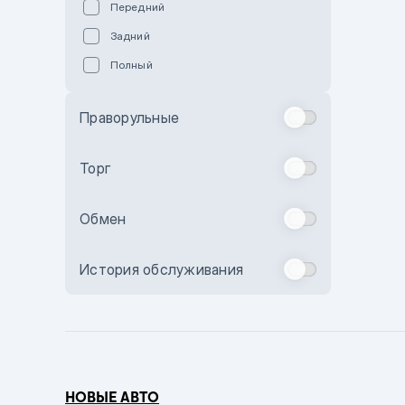
Передний
Пурпурный
Задний
Коричневый
Полный
Голубой
Синий
Праворульные
Фиолетовый
Зеленый
Торг
Желтый
Обмен
Бежевый
Бордовый
История обслуживания
Комбинированный
Бронзовый
Темно-синий
Серый металлик
НОВЫЕ АВТО
Сиреневый металлик