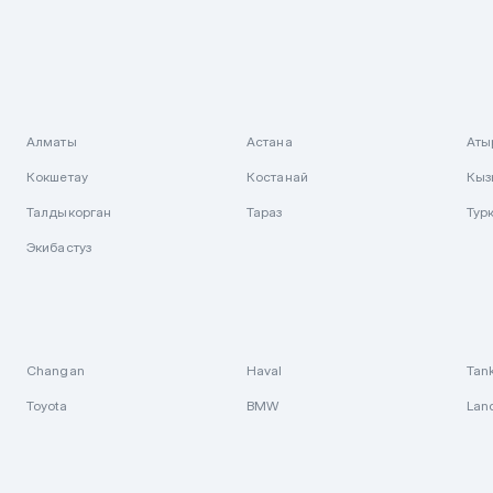
Алматы
Астана
Аты
Кокшетау
Костанай
Кыз
Талдыкорган
Тараз
Тур
Экибастуз
Changan
Haval
Tan
Toyota
BMW
Lan