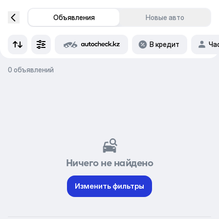
Объявления
Новые авто
В кредит
Ча
0 объявлений
Ничего не найдено
Изменить фильтры