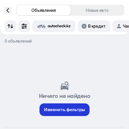
Объявления
Новые авто
В кредит
Ча
0 объявлений
Ничего не найдено
Изменить фильтры