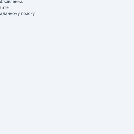
объявлений.
айте
заданному поиску