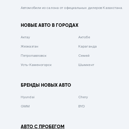
Черный металлик
Автомобили из салона от официальных дилеров Казахстана.
Стальной
НОВЫЕ АВТО В ГОРОДАХ
Вишневый
Серебристый металлик
Актау
Актобе
Темно-коричневый
Жезказган
Караганда
Бело-Дымчатый
Петропавловск
Семей
Светло-зелёный металлик
Усть-Каменогорск
Шымкент
Бирюзовый
Темно-синий металлик
БРЕНДЫ НОВЫХ АВТО
Зеленый металлик
Hyundai
Chery
Комбинированный
GWM
BYD
АВТО С ПРОБЕГОМ