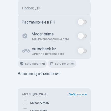
Пробег, До
Растаможен в РК
Mycar prime
Только проверенные авто
Autocheck.kz
Отчет по истории авто
Есть гарантия
Есть техотчёт
Владелец объявления
АВТОЦЕНТРЫ
Выбрать все
Mycar Almaty
Mycar Store