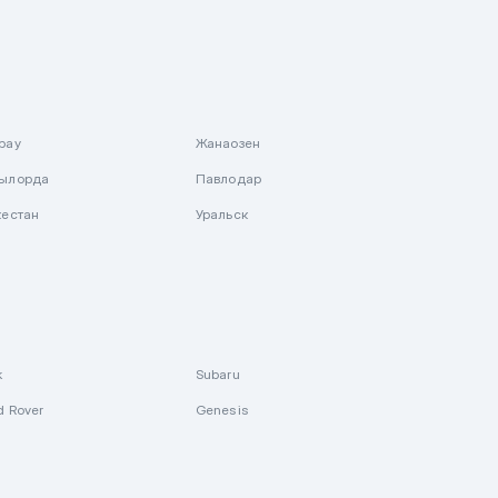
рау
Жанаозен
ылорда
Павлодар
кестан
Уральск
k
Subaru
d Rover
Genesis