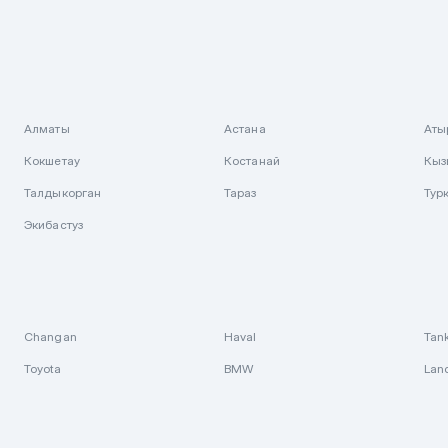
Алматы
Астана
Аты
Кокшетау
Костанай
Кыз
Талдыкорган
Тараз
Тур
Экибастуз
Changan
Haval
Tan
Toyota
BMW
Lan