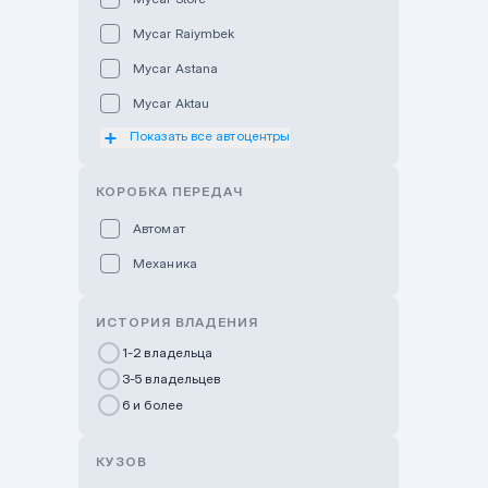
Mycar Raiymbek
Mycar Astana
Mycar Aktau
Показать все автоцентры
Mycar Uralsk
Haval & Tank Kyzylorda
КОРОБКА ПЕРЕДАЧ
Haval & Tank Pavlodar
Автомат
Bavaria Almaty
Механика
Mycar Shymkent
Bavaria Astana
ИСТОРИЯ ВЛАДЕНИЯ
GWM Nurly Zhol
1-2 владельца
3-5 владельцев
Chery Astana
6 и более
Changan Auto Nurly Zhol
Haval Atyrau
КУЗОВ
Hyundai Auto Almaty