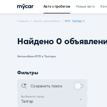
Авто с пробегом
Новые авто
Кач
Главная
Купить автомобиль
BYD
Талгар
Найдено 0 объявлен
Автомобили BYD в Талгаре
Фильтры
Сохранить поиск
Выберите город
Талгар