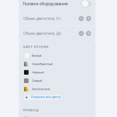
Газовое оборудование
Toyota Astana
Toyota Kokshetau
Объем двигателя, От
TANK Motors Karaganda
Объем двигателя, До
Hyundai ShymCity
Toyota Shygys
ЦВЕТ КУЗОВА
Белый
Серебристый
Черный
Серый
Золотистый
Показать все цвета
Оранжевый
Розовый
ПРИВОД
Красный