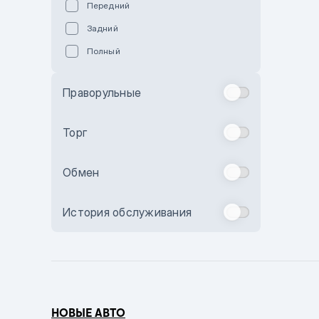
Передний
Пурпурный
Задний
Коричневый
Полный
Голубой
Синий
Праворульные
Фиолетовый
Зеленый
Торг
Желтый
Обмен
Бежевый
Бордовый
История обслуживания
Комбинированный
Бронзовый
Темно-синий
Серый металлик
НОВЫЕ АВТО
Сиреневый металлик