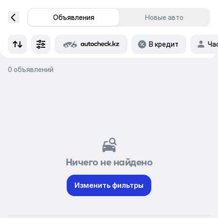
Объявления
Новые авто
В кредит
Ча
0 объявлений
Ничего не найдено
Изменить фильтры