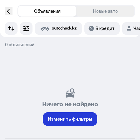
Объявления
Новые авто
В кредит
Ча
0 объявлений
Ничего не найдено
Изменить фильтры