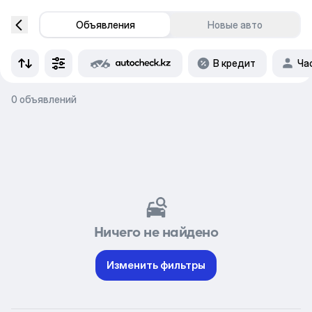
Объявления
Новые авто
В кредит
Ча
0 объявлений
Ничего не найдено
Изменить фильтры