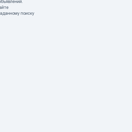
объявлений.
айте
заданному поиску