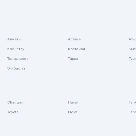
Алматы
Астана
Аты
Кокшетау
Костанай
Кыз
Талдыкорган
Тараз
Тур
Экибастуз
Changan
Haval
Tan
Toyota
BMW
Lan