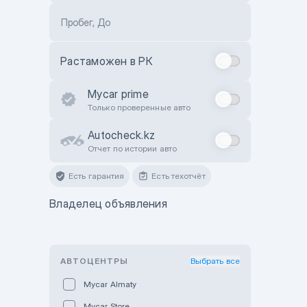
Пробег, До
Растаможен в РК
Mycar prime
Только проверенные авто
Autocheck.kz
Отчет по истории авто
Есть гарантия
Есть техотчёт
Владелец объявления
АВТОЦЕНТРЫ
Выбрать все
Mycar Almaty
Mycar Store