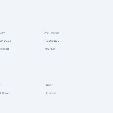
рау
Жанаозен
ылорда
Павлодар
кестан
Уральск
k
Subaru
d Rover
Genesis