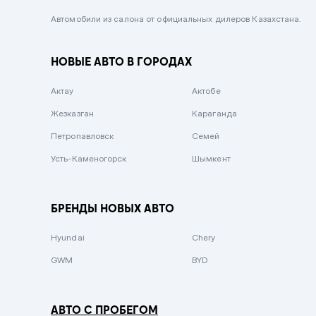
Черный металлик
Автомобили из салона от официальных дилеров Казахстана.
Стальной
НОВЫЕ АВТО В ГОРОДАХ
Вишневый
Серебристый металлик
Актау
Актобе
Темно-коричневый
Жезказган
Караганда
Бело-Дымчатый
Петропавловск
Семей
Светло-зелёный металлик
Усть-Каменогорск
Шымкент
Бирюзовый
Темно-синий металлик
БРЕНДЫ НОВЫХ АВТО
Зеленый металлик
Hyundai
Chery
Комбинированный
GWM
BYD
АВТО С ПРОБЕГОМ