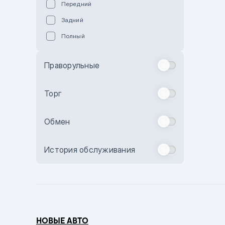
Передний
Пурпурный
Задний
Коричневый
Полный
Голубой
Синий
Праворульные
Фиолетовый
Зеленый
Торг
Желтый
Обмен
Бежевый
Бордовый
История обслуживания
Комбинированный
Бронзовый
Темно-синий
Серый металлик
НОВЫЕ АВТО
Сиреневый металлик