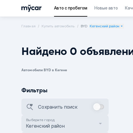
Авто с пробегом
Новые авто
Кач
Главная
Купить автомобиль
BYD
Кегенский район
Найдено 0 объявлен
Автомобили BYD в Кегене
Фильтры
Сохранить поиск
Выберите город
Кегенский район