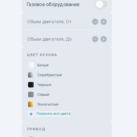
Газовое оборудование
Toyota Astana
Toyota Kokshetau
Объем двигателя, От
TANK Motors Karaganda
Объем двигателя, До
Hyundai ShymCity
Toyota Shygys
ЦВЕТ КУЗОВА
Белый
Серебристый
Черный
Серый
Золотистый
Показать все цвета
Оранжевый
Розовый
ПРИВОД
Красный