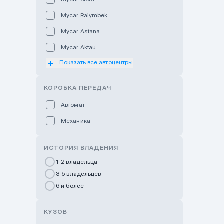
Mycar Raiymbek
Mycar Astana
Mycar Aktau
Показать все автоцентры
Mycar Uralsk
Haval & Tank Kyzylorda
КОРОБКА ПЕРЕДАЧ
Haval & Tank Pavlodar
Автомат
Bavaria Almaty
Механика
Mycar Shymkent
Bavaria Astana
ИСТОРИЯ ВЛАДЕНИЯ
GWM Nurly Zhol
1-2 владельца
3-5 владельцев
Chery Astana
6 и более
Changan Auto Nurly Zhol
Haval Atyrau
КУЗОВ
Hyundai Auto Almaty