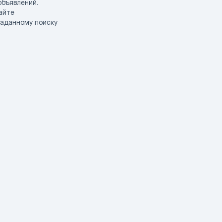
объявлений.
айте
заданному поиску