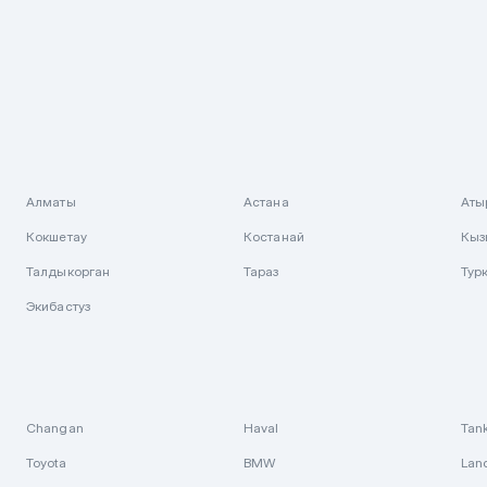
Алматы
Астана
Аты
Кокшетау
Костанай
Кыз
Талдыкорган
Тараз
Тур
Экибастуз
Changan
Haval
Tan
Toyota
BMW
Lan