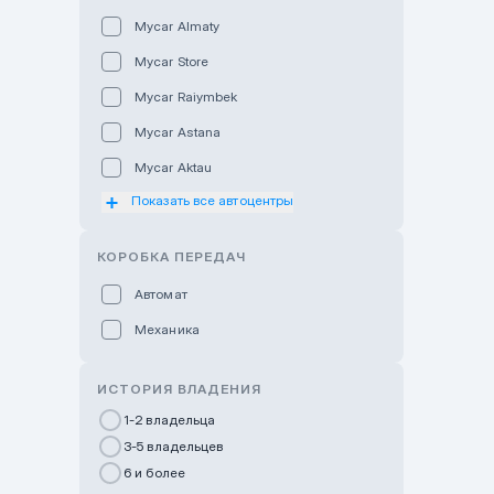
Mycar Almaty
Mycar Store
Mycar Raiymbek
Mycar Astana
Mycar Aktau
Показать все автоцентры
Mycar Uralsk
Haval & Tank Kyzylorda
КОРОБКА ПЕРЕДАЧ
Haval & Tank Pavlodar
Автомат
Bavaria Almaty
Механика
Mycar Shymkent
Bavaria Astana
ИСТОРИЯ ВЛАДЕНИЯ
GWM Nurly Zhol
1-2 владельца
3-5 владельцев
Chery Astana
6 и более
Changan Auto Nurly Zhol