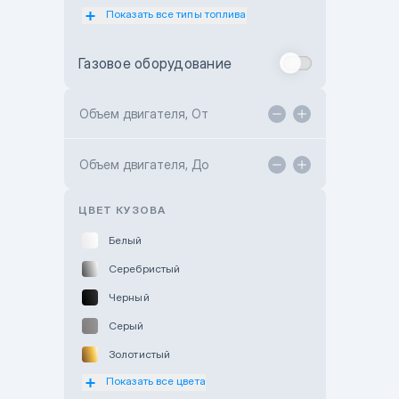
Показать все типы топлива
Subaru Motor Almaty
Toyota Almaty
Газовое оборудование
Toyota Astana
Toyota Kokshetau
Объем двигателя, От
TANK Motors Karaganda
Объем двигателя, До
Hyundai ShymCity
Toyota Shygys
ЦВЕТ КУЗОВА
Белый
Серебристый
Черный
Серый
Золотистый
Показать все цвета
Оранжевый