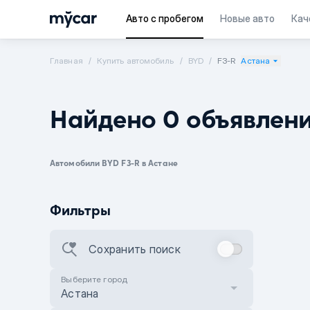
Авто с пробегом
Новые авто
Кач
Главная
Купить автомобиль
BYD
F3-R
Астана
Найдено 0 объявлен
Автомобили BYD F3-R в Астане
Фильтры
Сохранить поиск
Выберите город
Астана