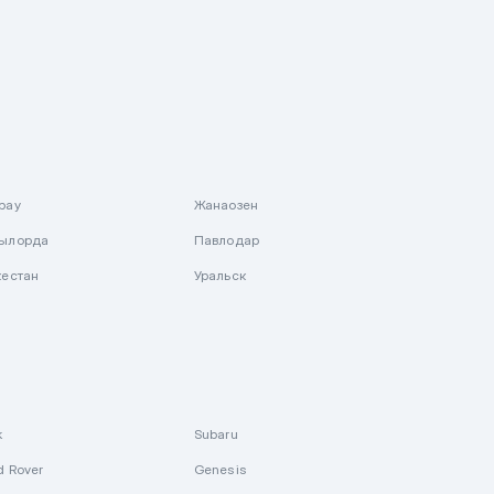
рау
Жанаозен
ылорда
Павлодар
кестан
Уральск
k
Subaru
d Rover
Genesis