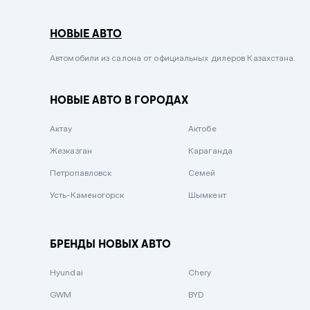
Серый металлик
НОВЫЕ АВТО
Сиреневый металлик
Черный металлик
Автомобили из салона от официальных дилеров Казахстана.
Стальной
НОВЫЕ АВТО В ГОРОДАХ
Вишневый
Серебристый металлик
Актау
Актобе
Темно-коричневый
Жезказган
Караганда
Бело-Дымчатый
Петропавловск
Семей
Светло-зелёный металлик
Усть-Каменогорск
Шымкент
Бирюзовый
Темно-синий металлик
БРЕНДЫ НОВЫХ АВТО
Зеленый металлик
Hyundai
Chery
Комбинированный
GWM
BYD