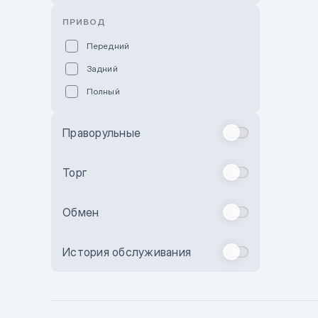
Розовый
ПРИВОД
Красный
Передний
Пурпурный
Задний
Коричневый
Полный
Голубой
Синий
Праворульные
Фиолетовый
Зеленый
Торг
Желтый
Обмен
Бежевый
Бордовый
История обслуживания
Комбинированный
Бронзовый
Темно-синий