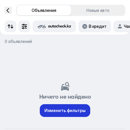
Объявления
Новые авто
В кредит
Ча
0 объявлений
Ничего не найдено
Изменить фильтры