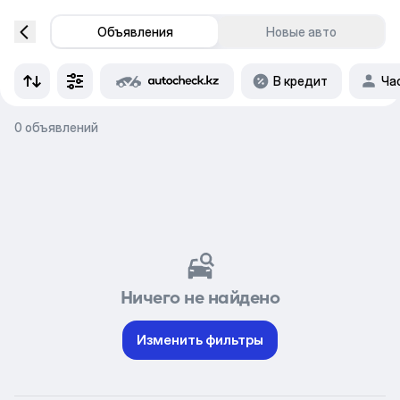
Объявления
Новые авто
В кредит
Ча
0 объявлений
Ничего не найдено
Изменить фильтры