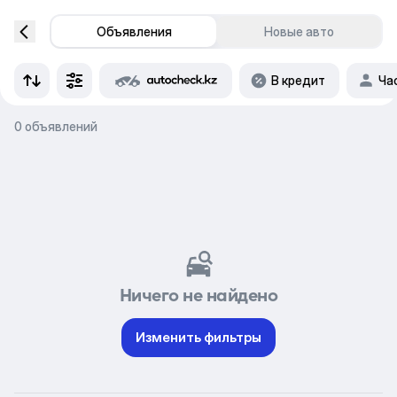
Объявления
Новые авто
В кредит
Ча
0 объявлений
Ничего не найдено
Изменить фильтры