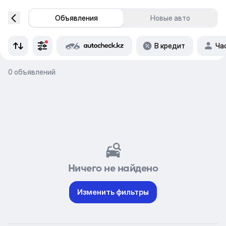
Объявления
Новые авто
В кредит
Ча
0 объявлений
Ничего не найдено
Изменить фильтры