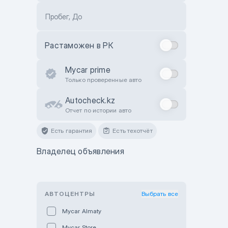
Пробег, До
Растаможен в РК
Mycar prime
Только проверенные авто
Autocheck.kz
Отчет по истории авто
Есть гарантия
Есть техотчёт
Владелец объявления
АВТОЦЕНТРЫ
Выбрать все
Mycar Almaty
Mycar Store