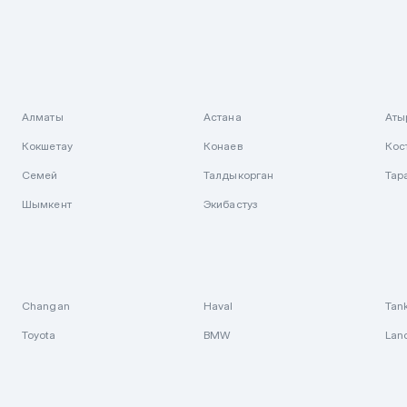
Алматы
Астана
Аты
Кокшетау
Конаев
Кос
Семей
Талдыкорган
Тар
Шымкент
Экибастуз
Changan
Haval
Tan
Toyota
BMW
Lan