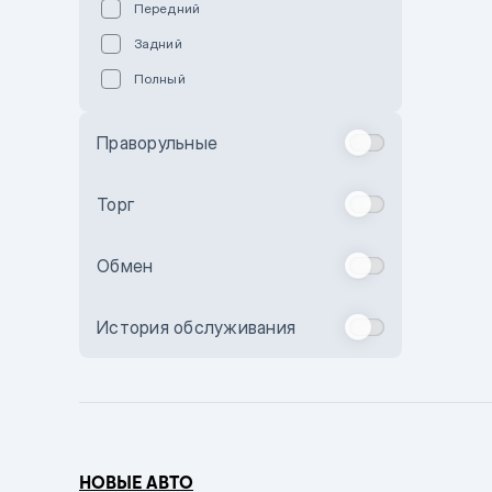
Передний
Пурпурный
Задний
Коричневый
Полный
Голубой
Синий
Праворульные
Фиолетовый
Зеленый
Торг
Желтый
Обмен
Бежевый
Бордовый
История обслуживания
Комбинированный
Бронзовый
Темно-синий
Серый металлик
НОВЫЕ АВТО
Сиреневый металлик