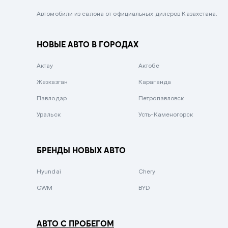
Черный металлик
Автомобили из салона от официальных дилеров Казахстана.
Стальной
НОВЫЕ АВТО В ГОРОДАХ
Вишневый
Серебристый металлик
Актау
Актобе
Темно-коричневый
Жезказган
Караганда
Бело-Дымчатый
Павлодар
Петропавловск
Светло-зелёный металлик
Уральск
Усть-Каменогорск
Бирюзовый
Темно-синий металлик
БРЕНДЫ НОВЫХ АВТО
Зеленый металлик
Hyundai
Chery
Комбинированный
GWM
BYD
АВТО С ПРОБЕГОМ