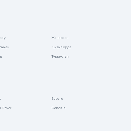
рау
Жанаозен
танай
Кызылорда
аз
Туркестан
k
Subaru
d Rover
Genesis