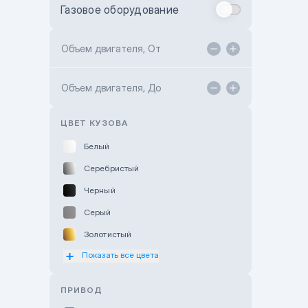
Газовое оборудование
Toyota Astana
Toyota Kokshetau
Объем двигателя, От
TANK Motors Karaganda
Объем двигателя, До
Hyundai ShymCity
Toyota Shygys
ЦВЕТ КУЗОВА
Белый
Серебристый
Черный
Серый
Золотистый
Показать все цвета
Оранжевый
Розовый
ПРИВОД
Красный