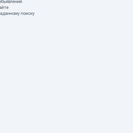
объявлений.
айте
заданному поиску