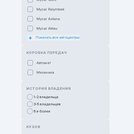
Mycar Raiymbek
Mycar Astana
Mycar Aktau
Показать все автоцентры
Mycar Uralsk
Haval & Tank Kyzylorda
КОРОБКА ПЕРЕДАЧ
Haval & Tank Pavlodar
Автомат
Bavaria Almaty
Механика
Mycar Shymkent
Bavaria Astana
ИСТОРИЯ ВЛАДЕНИЯ
GWM Nurly Zhol
1-2 владельца
3-5 владельцев
Chery Astana
6 и более
Changan Auto Nurly Zhol
Haval Atyrau
КУЗОВ
Hyundai Auto Almaty