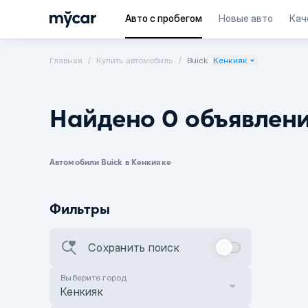
Авто с пробегом
Новые авто
Кач
Главная
Купить автомобиль
Buick
Кенкияк
Найдено 0 объявлен
Автомобили Buick в Кенкияке
Фильтры
Сохранить поиск
Выберите город
Кенкияк