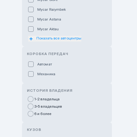
Mycar Raiymbek
Mycar Astana
Mycar Aktau
Показать все автоцентры
Mycar Uralsk
Haval & Tank Kyzylorda
КОРОБКА ПЕРЕДАЧ
Haval & Tank Pavlodar
Автомат
Bavaria Almaty
Механика
Mycar Shymkent
Bavaria Astana
ИСТОРИЯ ВЛАДЕНИЯ
GWM Nurly Zhol
1-2 владельца
3-5 владельцев
Chery Astana
6 и более
Changan Auto Nurly Zhol
Haval Atyrau
КУЗОВ
Hyundai Auto Almaty