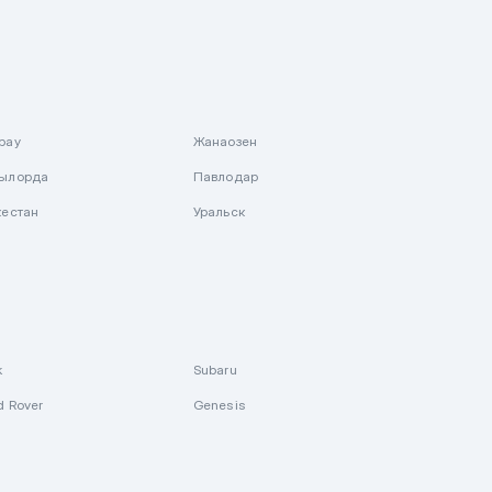
рау
Жанаозен
ылорда
Павлодар
кестан
Уральск
k
Subaru
d Rover
Genesis