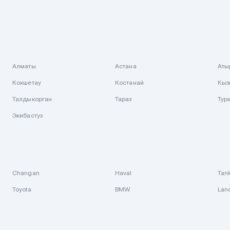
Алматы
Астана
Аты
Кокшетау
Костанай
Кыз
Талдыкорган
Тараз
Тур
Экибастуз
Changan
Haval
Tan
Toyota
BMW
Lan