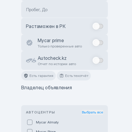
Пробег, До
Растаможен в РК
Mycar prime
Только проверенные авто
Autocheck.kz
Отчет по истории авто
Есть гарантия
Есть техотчёт
Владелец объявления
АВТОЦЕНТРЫ
Выбрать все
Mycar Almaty
Mycar Store