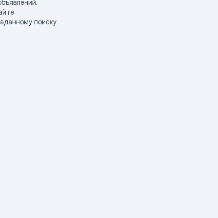
объявлений.
айте
заданному поиску