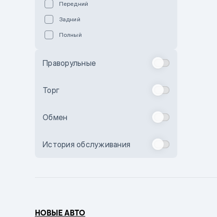
Передний
Пурпурный
Задний
Коричневый
Полный
Голубой
Синий
Праворульные
Фиолетовый
Зеленый
Торг
Желтый
Обмен
Бежевый
Бордовый
История обслуживания
Комбинированный
Бронзовый
Темно-синий
Серый металлик
НОВЫЕ АВТО
Сиреневый металлик