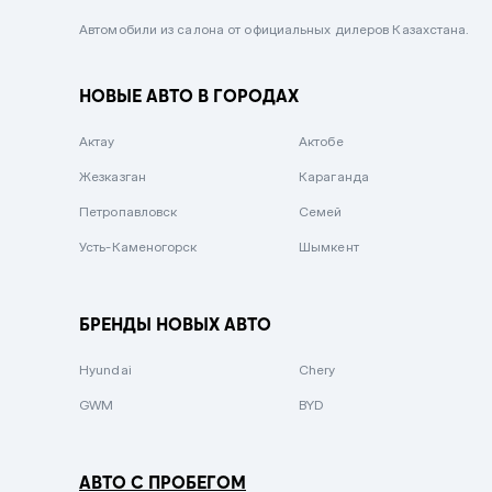
Черный металлик
Автомобили из салона от официальных дилеров Казахстана.
Стальной
НОВЫЕ АВТО В ГОРОДАХ
Вишневый
Серебристый металлик
Актау
Актобе
Темно-коричневый
Жезказган
Караганда
Бело-Дымчатый
Петропавловск
Семей
Светло-зелёный металлик
Усть-Каменогорск
Шымкент
Бирюзовый
Темно-синий металлик
БРЕНДЫ НОВЫХ АВТО
Зеленый металлик
Hyundai
Chery
Комбинированный
GWM
BYD
АВТО С ПРОБЕГОМ