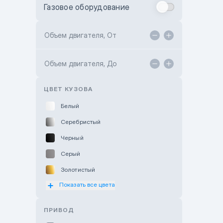
Газовое оборудование
Toyota Astana
Toyota Kokshetau
Объем двигателя, От
TANK Motors Karaganda
Объем двигателя, До
Hyundai ShymCity
Toyota Shygys
ЦВЕТ КУЗОВА
Белый
Серебристый
Черный
Серый
Золотистый
Показать все цвета
Оранжевый
Розовый
ПРИВОД
Красный