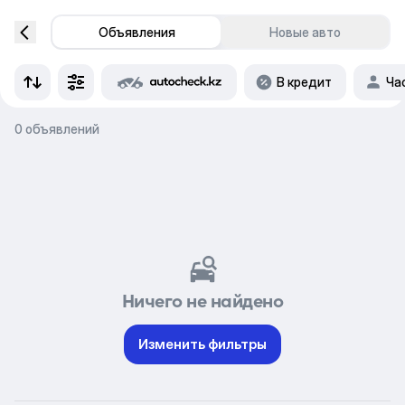
Объявления
Новые авто
В кредит
Ча
0 объявлений
Ничего не найдено
Изменить фильтры