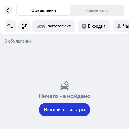
Объявления
Новые авто
В кредит
Ча
0 объявлений
Ничего не найдено
Изменить фильтры