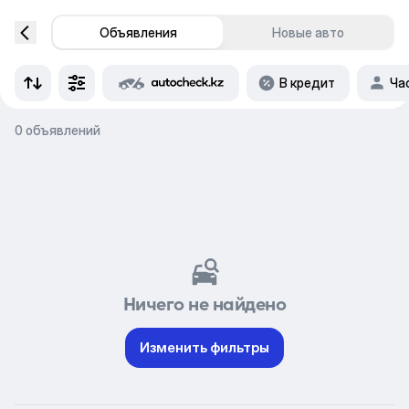
Объявления
Новые авто
В кредит
Ча
0 объявлений
Ничего не найдено
Изменить фильтры