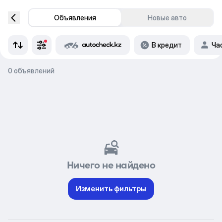
Объявления
Новые авто
В кредит
Ча
0 объявлений
Ничего не найдено
Изменить фильтры