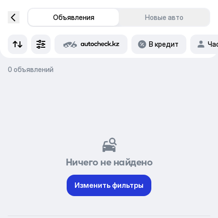
Объявления
Новые авто
В кредит
Ча
0 объявлений
Ничего не найдено
Изменить фильтры