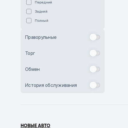
Передний
Пурпурный
Задний
Коричневый
Полный
Голубой
Синий
Праворульные
Фиолетовый
Зеленый
Торг
Желтый
Обмен
Бежевый
Бордовый
История обслуживания
Комбинированный
Бронзовый
Темно-синий
Серый металлик
НОВЫЕ АВТО
Сиреневый металлик