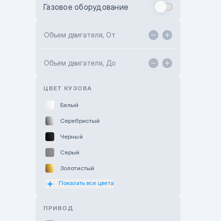
Газовое оборудование
Toyota Astana
Toyota Kokshetau
Объем двигателя, От
TANK Motors Karaganda
Объем двигателя, До
Hyundai ShymCity
Toyota Shygys
ЦВЕТ КУЗОВА
Белый
Серебристый
Черный
Серый
Золотистый
Показать все цвета
Оранжевый
Розовый
ПРИВОД
Красный