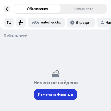
Объявления
Новые авто
В кредит
Ча
0 объявлений
Ничего не найдено
Изменить фильтры