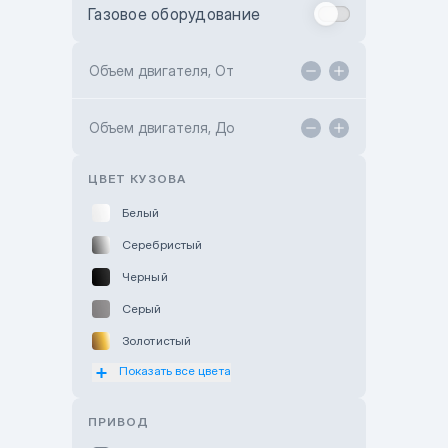
Газовое оборудование
Toyota Astana
Toyota Kokshetau
Объем двигателя, От
TANK Motors Karaganda
Объем двигателя, До
Hyundai ShymCity
Toyota Shygys
ЦВЕТ КУЗОВА
Белый
Серебристый
Черный
Серый
Золотистый
Показать все цвета
Оранжевый
Розовый
ПРИВОД
Красный