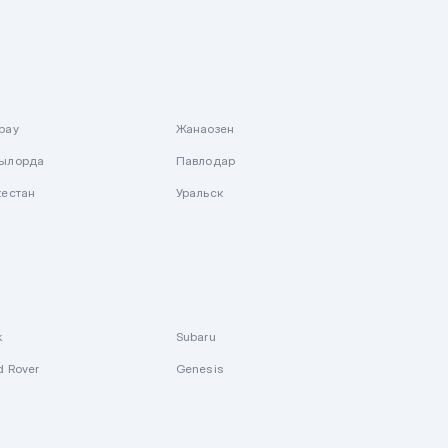
рау
Жанаозен
ылорда
Павлодар
кестан
Уральск
k
Subaru
d Rover
Genesis