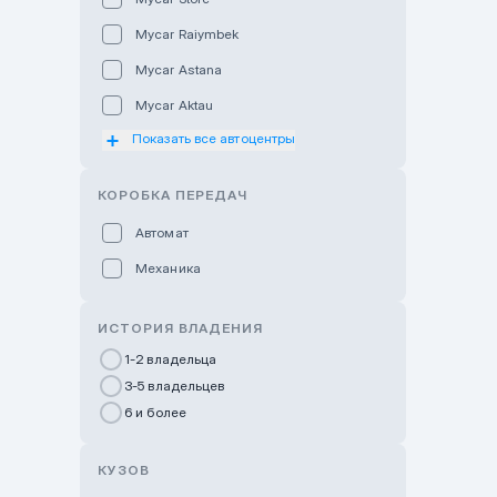
Mycar Raiymbek
Mycar Astana
Mycar Aktau
Показать все автоцентры
Mycar Uralsk
Haval & Tank Kyzylorda
КОРОБКА ПЕРЕДАЧ
Haval & Tank Pavlodar
Автомат
Bavaria Almaty
Механика
Mycar Shymkent
Bavaria Astana
ИСТОРИЯ ВЛАДЕНИЯ
GWM Nurly Zhol
1-2 владельца
3-5 владельцев
Chery Astana
6 и более
Changan Auto Nurly Zhol
Haval Atyrau
КУЗОВ
Hyundai Auto Almaty