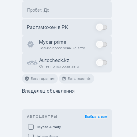
Пробег, До
Растаможен в РК
Mycar prime
Только проверенные авто
Autocheck.kz
Отчет по истории авто
Есть гарантия
Есть техотчёт
Владелец объявления
АВТОЦЕНТРЫ
Выбрать все
Mycar Almaty
Mycar Store