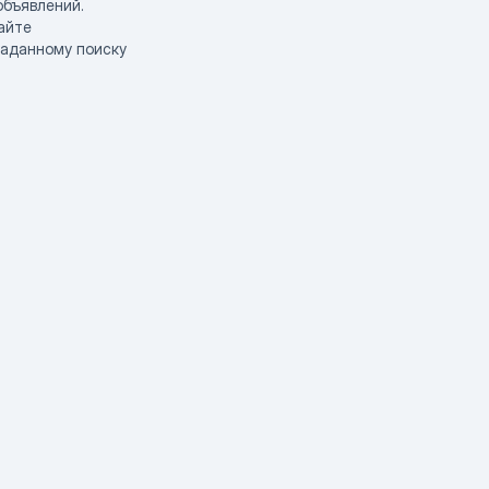
объявлений.
айте
заданному поиску