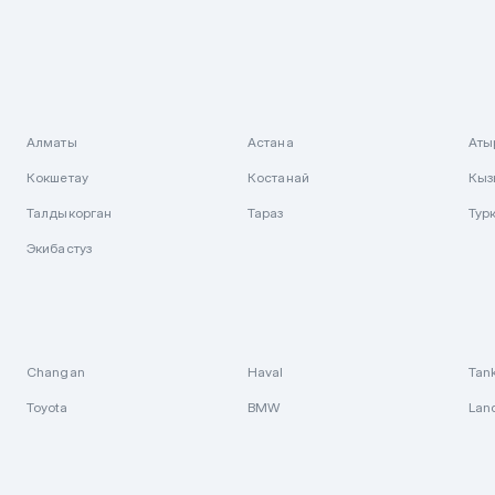
Алматы
Астана
Аты
Кокшетау
Костанай
Кыз
Талдыкорган
Тараз
Тур
Экибастуз
Changan
Haval
Tan
Toyota
BMW
Lan