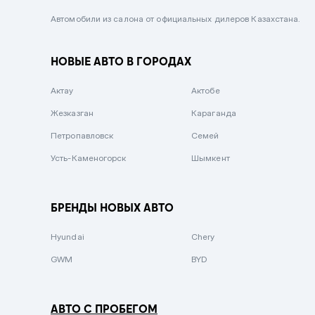
Черный металлик
Автомобили из салона от официальных дилеров Казахстана.
Стальной
НОВЫЕ АВТО В ГОРОДАХ
Вишневый
Серебристый металлик
Актау
Актобе
Темно-коричневый
Жезказган
Караганда
Бело-Дымчатый
Петропавловск
Семей
Светло-зелёный металлик
Усть-Каменогорск
Шымкент
Бирюзовый
Темно-синий металлик
БРЕНДЫ НОВЫХ АВТО
Зеленый металлик
Hyundai
Chery
Комбинированный
GWM
BYD
АВТО С ПРОБЕГОМ