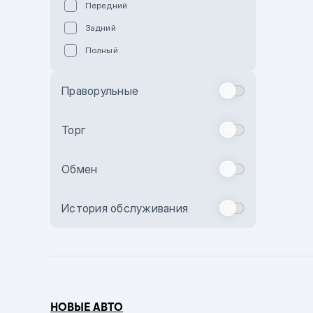
Передний
Пурпурный
Задний
Коричневый
Полный
Голубой
Синий
Праворульные
Фиолетовый
Зеленый
Торг
Желтый
Обмен
Бежевый
Бордовый
История обслуживания
Комбинированный
Бронзовый
Темно-синий
Серый металлик
НОВЫЕ АВТО
Сиреневый металлик