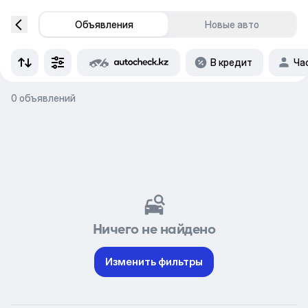
Объявления
Новые авто
В кредит
Ча
0 объявлений
Ничего не найдено
Изменить фильтры