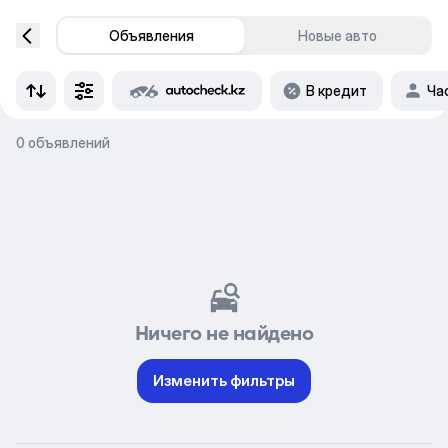
Объявления
Новые авто
В кредит
Ча
0 объявлений
Ничего не найдено
Изменить фильтры