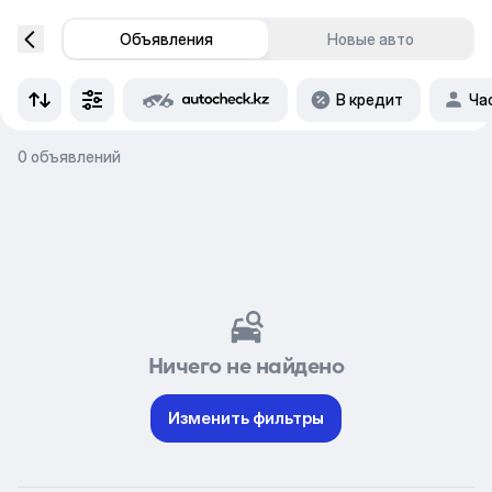
Объявления
Новые авто
В кредит
Ча
0 объявлений
Ничего не найдено
Изменить фильтры