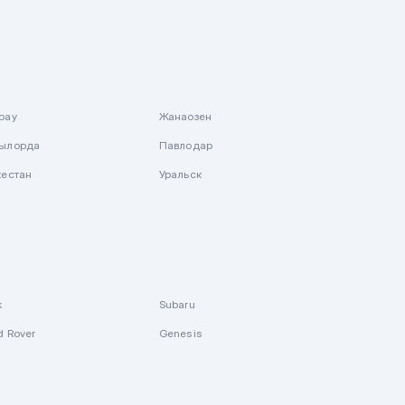
рау
Жанаозен
ылорда
Павлодар
кестан
Уральск
k
Subaru
d Rover
Genesis