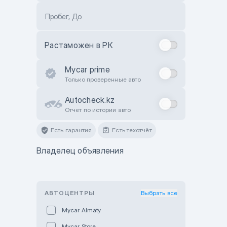
Пробег, До
Растаможен в РК
Mycar prime
Только проверенные авто
Autocheck.kz
Отчет по истории авто
Есть гарантия
Есть техотчёт
Владелец объявления
АВТОЦЕНТРЫ
Выбрать все
Mycar Almaty
Mycar Store