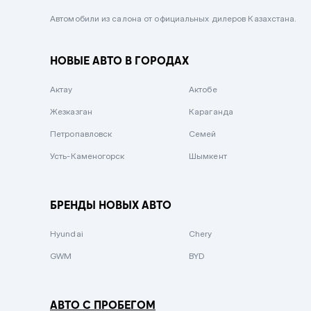
Черный металлик
Автомобили из салона от официальных дилеров Казахстана.
Стальной
НОВЫЕ АВТО В ГОРОДАХ
Вишневый
Серебристый металлик
Актау
Актобе
Темно-коричневый
Жезказган
Караганда
Бело-Дымчатый
Петропавловск
Семей
Светло-зелёный металлик
Усть-Каменогорск
Шымкент
Бирюзовый
Темно-синий металлик
БРЕНДЫ НОВЫХ АВТО
Зеленый металлик
Hyundai
Chery
Комбинированный
GWM
BYD
АВТО С ПРОБЕГОМ