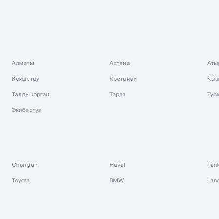
Алматы
Астана
Аты
Кокшетау
Костанай
Кыз
Талдыкорган
Тараз
Тур
Экибастуз
Changan
Haval
Tan
Toyota
BMW
Lan