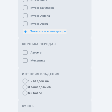
Mycar Raiymbek
Mycar Astana
Mycar Aktau
Показать все автоцентры
Mycar Uralsk
Haval & Tank Kyzylorda
КОРОБКА ПЕРЕДАЧ
Haval & Tank Pavlodar
Автомат
Bavaria Almaty
Механика
Mycar Shymkent
Bavaria Astana
ИСТОРИЯ ВЛАДЕНИЯ
GWM Nurly Zhol
1-2 владельца
3-5 владельцев
Chery Astana
6 и более
Changan Auto Nurly Zhol
Haval Atyrau
КУЗОВ
Hyundai Auto Almaty