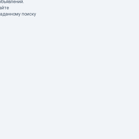
объявлений.
айте
заданному поиску