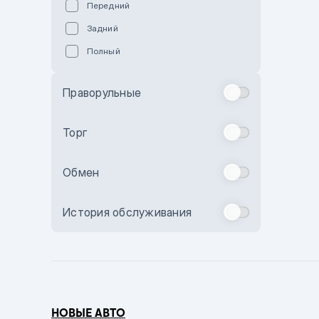
Передний
Пурпурный
Задний
Коричневый
Полный
Голубой
Синий
Праворульные
Фиолетовый
Зеленый
Торг
Желтый
Обмен
Бежевый
Бордовый
История обслуживания
Комбинированный
Бронзовый
Темно-синий
Серый металлик
НОВЫЕ АВТО
Сиреневый металлик