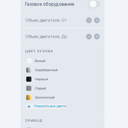
Газовое оборудование
Toyota Astana
Toyota Kokshetau
Объем двигателя, От
TANK Motors Karaganda
Объем двигателя, До
Hyundai ShymCity
Toyota Shygys
ЦВЕТ КУЗОВА
Белый
Серебристый
Черный
Серый
Золотистый
Показать все цвета
Оранжевый
Розовый
ПРИВОД
Красный