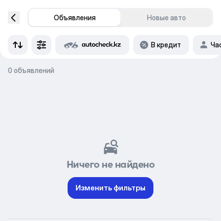
Объявления
Новые авто
В кредит
Ча
0 объявлений
Ничего не найдено
Изменить фильтры