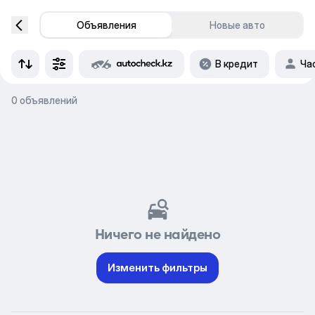
Объявления
Новые авто
В кредит
Ча
0 объявлений
Ничего не найдено
Изменить фильтры