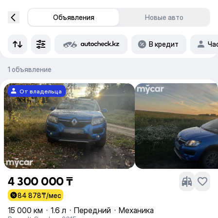
Объявления
Новые авто
В кредит
Ча
1 объявление
От владельца
4 300 000 ₸
84 878
₸/мес
15 000 км
·
1.6 л
·
Передний
·
Механика