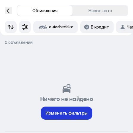
Объявления
Новые авто
В кредит
Ча
0 объявлений
Ничего не найдено
Изменить фильтры