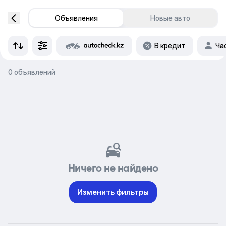
Объявления
Новые авто
В кредит
Ча
0 объявлений
Ничего не найдено
Изменить фильтры