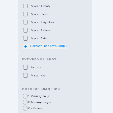
Mycar Almaty
Mycar Store
Mycar Raiymbek
Mycar Astana
Mycar Aktau
Показать все автоцентры
Mycar Uralsk
Haval & Tank Kyzylorda
КОРОБКА ПЕРЕДАЧ
Haval & Tank Pavlodar
Автомат
Bavaria Almaty
Механика
Mycar Shymkent
Bavaria Astana
ИСТОРИЯ ВЛАДЕНИЯ
GWM Nurly Zhol
1-2 владельца
3-5 владельцев
Chery Astana
6 и более
Changan Auto Nurly Zhol