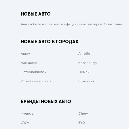
Серый металлик
НОВЫЕ АВТО
Сиреневый металлик
Черный металлик
Автомобили из салона от официальных дилеров Казахстана.
Стальной
НОВЫЕ АВТО В ГОРОДАХ
Вишневый
Серебристый металлик
Актау
Актобе
Темно-коричневый
Жезказган
Караганда
Бело-Дымчатый
Петропавловск
Семей
Светло-зелёный металлик
Усть-Каменогорск
Шымкент
Бирюзовый
Темно-синий металлик
БРЕНДЫ НОВЫХ АВТО
Зеленый металлик
Hyundai
Chery
Комбинированный
GWM
BYD