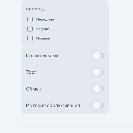
Розовый
ПРИВОД
Красный
Передний
Пурпурный
Задний
Коричневый
Полный
Голубой
Синий
Праворульные
Фиолетовый
Зеленый
Торг
Желтый
Обмен
Бежевый
Бордовый
История обслуживания
Комбинированный
Бронзовый
Темно-синий