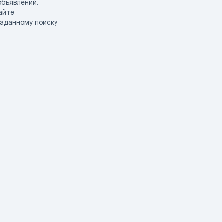
объявлений.
айте
заданному поиску