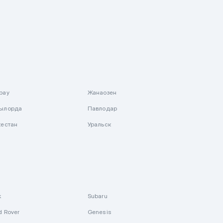
рау
Жанаозен
ылорда
Павлодар
кестан
Уральск
k
Subaru
d Rover
Genesis