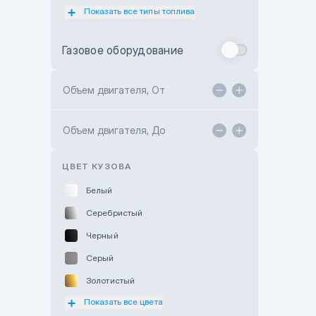
Показать все типы топлива
Subaru Motor Almaty
Toyota Almaty
Газовое оборудование
Toyota Astana
Toyota Kokshetau
Объем двигателя, От
TANK Motors Karaganda
Объем двигателя, До
Hyundai ShymCity
Toyota Shygys
ЦВЕТ КУЗОВА
Белый
Серебристый
Черный
Серый
Золотистый
Показать все цвета
Оранжевый