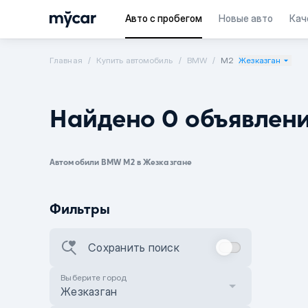
Авто с пробегом
Новые авто
Кач
Главная
Купить автомобиль
BMW
M2
Жезказган
Найдено 0 объявлен
Автомобили BMW M2 в Жезказгане
Фильтры
Сохранить поиск
Выберите город
Жезказган