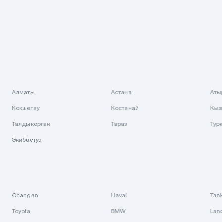
Алматы
Астана
Аты
Кокшетау
Костанай
Кыз
Талдыкорган
Тараз
Тур
Экибастуз
Changan
Haval
Tan
Toyota
BMW
Lan