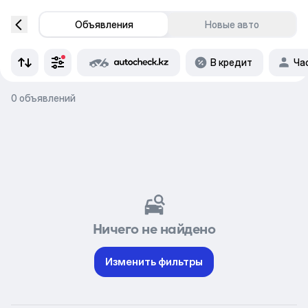
Объявления
Новые авто
В кредит
Ча
0 объявлений
Ничего не найдено
Изменить фильтры