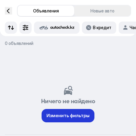
Объявления
Новые авто
В кредит
Ча
0 объявлений
Ничего не найдено
Изменить фильтры