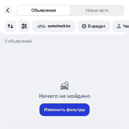
Объявления
Новые авто
В кредит
Ча
0 объявлений
Ничего не найдено
Изменить фильтры