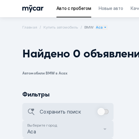
Авто с пробегом
Новые авто
Кач
Главная
Купить автомобиль
BMW
Аса
Найдено 0 объявлен
Автомобили BMW в Асах
Фильтры
Сохранить поиск
Выберите город
Аса