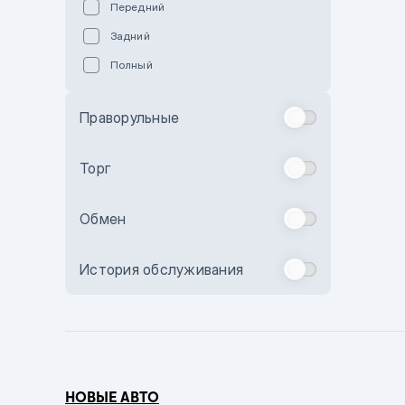
Передний
Пурпурный
Задний
Коричневый
Полный
Голубой
Синий
Праворульные
Фиолетовый
Зеленый
Торг
Желтый
Обмен
Бежевый
Бордовый
История обслуживания
Комбинированный
Бронзовый
Темно-синий
Серый металлик
НОВЫЕ АВТО
Сиреневый металлик