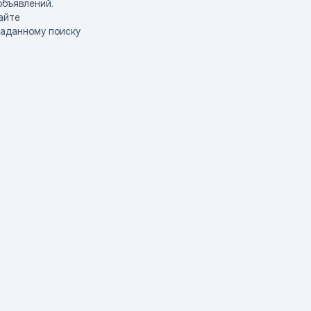
объявлений.
айте
заданному поиску