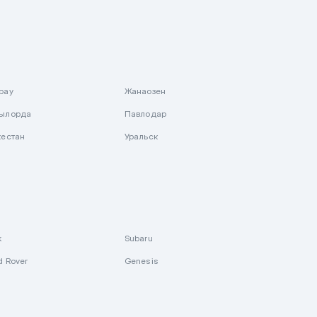
рау
Жанаозен
ылорда
Павлодар
кестан
Уральск
k
Subaru
d Rover
Genesis