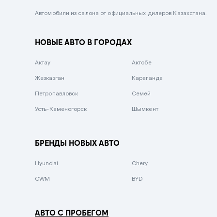
Черный металлик
Автомобили из салона от официальных дилеров Казахстана.
Стальной
НОВЫЕ АВТО В ГОРОДАХ
Вишневый
Серебристый металлик
Актау
Актобе
Темно-коричневый
Жезказган
Караганда
Бело-Дымчатый
Петропавловск
Семей
Светло-зелёный металлик
Усть-Каменогорск
Шымкент
Бирюзовый
Темно-синий металлик
БРЕНДЫ НОВЫХ АВТО
Зеленый металлик
Hyundai
Chery
Комбинированный
GWM
BYD
АВТО С ПРОБЕГОМ