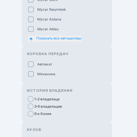
Mycar Raiymbek
Mycar Astana
Mycar Aktau
Показать все автоцентры
Mycar Uralsk
Haval & Tank Kyzylorda
КОРОБКА ПЕРЕДАЧ
Haval & Tank Pavlodar
Автомат
Bavaria Almaty
Механика
Mycar Shymkent
Bavaria Astana
ИСТОРИЯ ВЛАДЕНИЯ
GWM Nurly Zhol
1-2 владельца
3-5 владельцев
Chery Astana
6 и более
Changan Auto Nurly Zhol
Haval Atyrau
КУЗОВ
Hyundai Auto Almaty