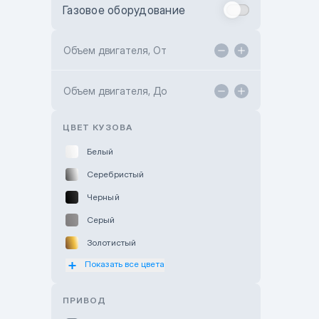
Газовое оборудование
Toyota Astana
Toyota Kokshetau
Объем двигателя, От
TANK Motors Karaganda
Объем двигателя, До
Hyundai ShymCity
Toyota Shygys
ЦВЕТ КУЗОВА
Белый
Серебристый
Черный
Серый
Золотистый
Показать все цвета
Оранжевый
Розовый
ПРИВОД
Красный