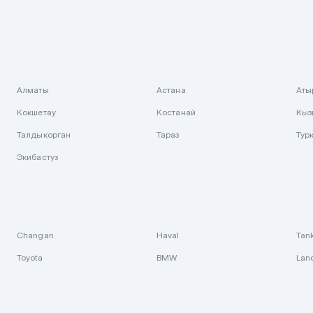
Алматы
Астана
Аты
Кокшетау
Костанай
Кыз
Талдыкорган
Тараз
Тур
Экибастуз
Changan
Haval
Tan
Toyota
BMW
Lan