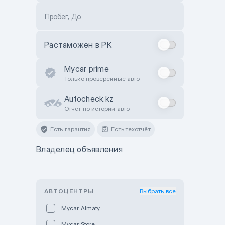
Пробег, До
Растаможен в РК
Mycar prime
Только проверенные авто
Autocheck.kz
Отчет по истории авто
Есть гарантия
Есть техотчёт
Владелец объявления
АВТОЦЕНТРЫ
Выбрать все
Mycar Almaty
Mycar Store