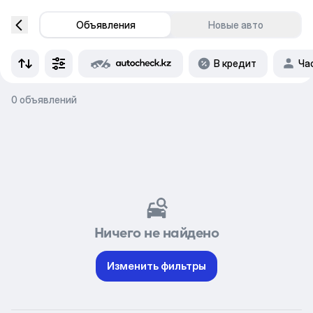
Объявления
Новые авто
В кредит
Ча
0 объявлений
Ничего не найдено
Изменить фильтры