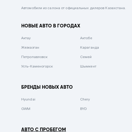
Черный металлик
Автомобили из салона от официальных дилеров Казахстана.
Стальной
НОВЫЕ АВТО В ГОРОДАХ
Вишневый
Серебристый металлик
Актау
Актобе
Темно-коричневый
Жезказган
Караганда
Бело-Дымчатый
Петропавловск
Семей
Светло-зелёный металлик
Усть-Каменогорск
Шымкент
Бирюзовый
Темно-синий металлик
БРЕНДЫ НОВЫХ АВТО
Зеленый металлик
Hyundai
Chery
Комбинированный
GWM
BYD
АВТО С ПРОБЕГОМ