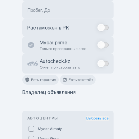
Пробег, До
Растаможен в РК
Mycar prime
Только проверенные авто
Autocheck.kz
Отчет по истории авто
Есть гарантия
Есть техотчёт
Владелец объявления
АВТОЦЕНТРЫ
Выбрать все
Mycar Almaty
Mycar Store