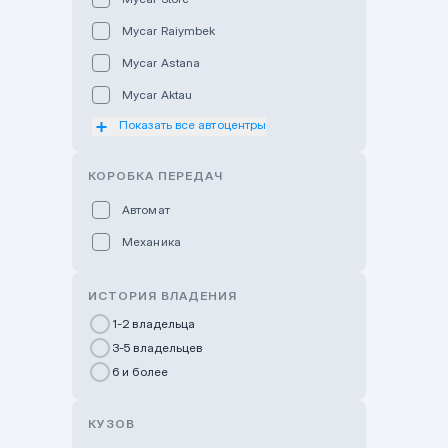
Mycar Raiymbek
Mycar Astana
Mycar Aktau
Показать все автоцентры
Mycar Uralsk
Haval & Tank Kyzylorda
КОРОБКА ПЕРЕДАЧ
Haval & Tank Pavlodar
Автомат
Bavaria Almaty
Механика
Mycar Shymkent
Bavaria Astana
ИСТОРИЯ ВЛАДЕНИЯ
GWM Nurly Zhol
1-2 владельца
3-5 владельцев
Chery Astana
6 и более
Changan Auto Nurly Zhol
Haval Atyrau
КУЗОВ
Hyundai Auto Almaty