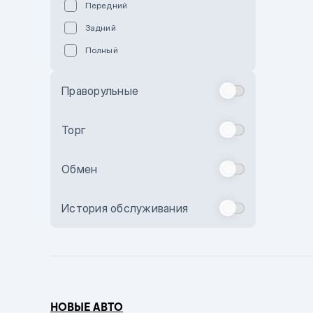
Передний
Пурпурный
Задний
Коричневый
Полный
Голубой
Синий
Праворульные
Фиолетовый
Зеленый
Торг
Желтый
Обмен
Бежевый
Бордовый
История обслуживания
Комбинированный
Бронзовый
Темно-синий
Серый металлик
НОВЫЕ АВТО
Сиреневый металлик