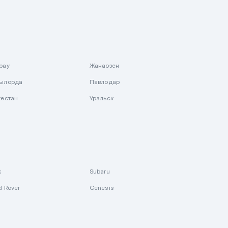
рау
Жанаозен
ылорда
Павлодар
кестан
Уральск
k
Subaru
d Rover
Genesis