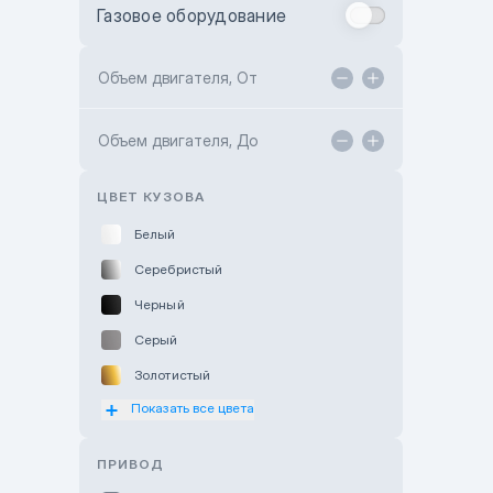
Газовое оборудование
Toyota Astana
Toyota Kokshetau
Объем двигателя, От
TANK Motors Karaganda
Объем двигателя, До
Hyundai ShymCity
Toyota Shygys
ЦВЕТ КУЗОВА
Белый
Серебристый
Черный
Серый
Золотистый
Показать все цвета
Оранжевый
Розовый
ПРИВОД
Красный