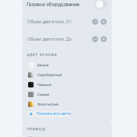
Газовое оборудование
Toyota Astana
Toyota Kokshetau
Объем двигателя, От
TANK Motors Karaganda
Объем двигателя, До
Hyundai ShymCity
Toyota Shygys
ЦВЕТ КУЗОВА
Белый
Серебристый
Черный
Серый
Золотистый
Показать все цвета
Оранжевый
Розовый
ПРИВОД
Красный