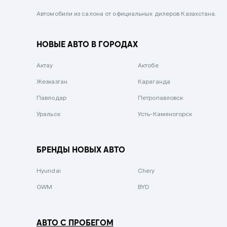
Черный металлик
Автомобили из салона от официальных дилеров Казахстана.
Стальной
НОВЫЕ АВТО В ГОРОДАХ
Вишневый
Серебристый металлик
Актау
Актобе
Темно-коричневый
Жезказган
Караганда
Бело-Дымчатый
Павлодар
Петропавловск
Светло-зелёный металлик
Уральск
Усть-Каменогорск
Бирюзовый
Темно-синий металлик
БРЕНДЫ НОВЫХ АВТО
Зеленый металлик
Hyundai
Chery
Комбинированный
GWM
BYD
АВТО С ПРОБЕГОМ