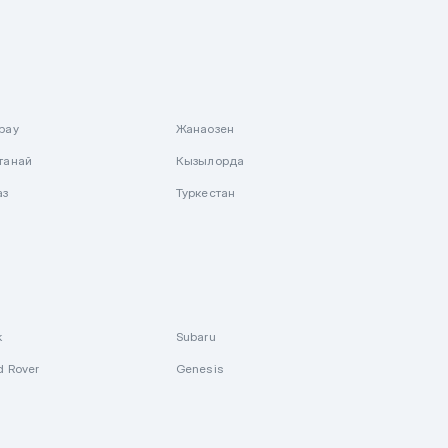
рау
Жанаозен
танай
Кызылорда
аз
Туркестан
k
Subaru
d Rover
Genesis