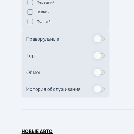
Передний
Пурпурный
Задний
Коричневый
Полный
Голубой
Синий
Праворульные
Фиолетовый
Зеленый
Торг
Желтый
Обмен
Бежевый
Бордовый
История обслуживания
Комбинированный
Бронзовый
Темно-синий
Серый металлик
НОВЫЕ АВТО
Сиреневый металлик