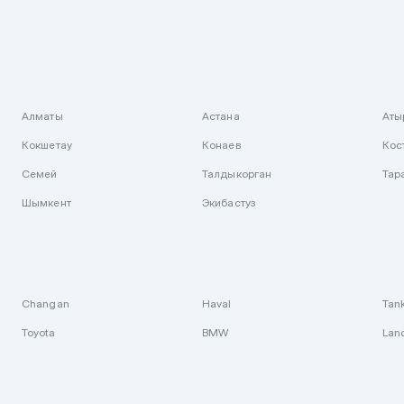
Алматы
Астана
Аты
Кокшетау
Конаев
Кос
Семей
Талдыкорган
Тар
Шымкент
Экибастуз
Changan
Haval
Tan
Toyota
BMW
Lan