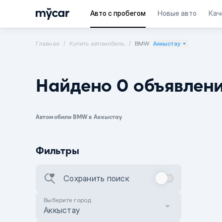
Авто с пробегом
Новые авто
Кач
Главная
Купить автомобиль
BMW
Аккыстау
Найдено 0 объявлен
Автомобили BMW в Аккыстау
Фильтры
Сохранить поиск
Выберите город
Аккыстау