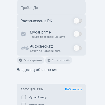
Пробег, До
Растаможен в РК
Mycar prime
Только проверенные авто
Autocheck.kz
Отчет по истории авто
Есть гарантия
Есть техотчёт
Владелец объявления
АВТОЦЕНТРЫ
Выбрать все
Mycar Almaty
Mycar Store