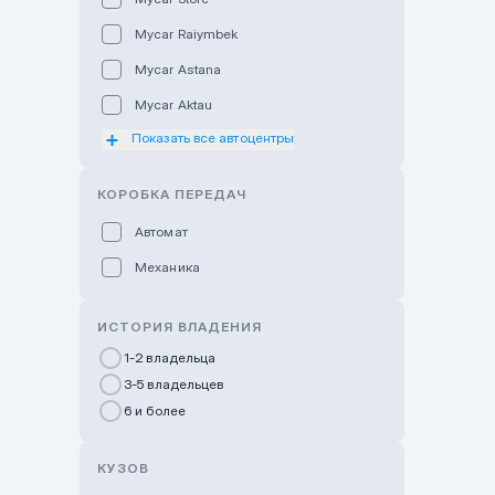
Mycar Raiymbek
Mycar Astana
Mycar Aktau
Показать все автоцентры
Mycar Uralsk
Haval & Tank Kyzylorda
КОРОБКА ПЕРЕДАЧ
Haval & Tank Pavlodar
Автомат
Bavaria Almaty
Механика
Mycar Shymkent
Bavaria Astana
ИСТОРИЯ ВЛАДЕНИЯ
GWM Nurly Zhol
1-2 владельца
3-5 владельцев
Chery Astana
6 и более
Changan Auto Nurly Zhol
Haval Atyrau
КУЗОВ
Hyundai Auto Almaty