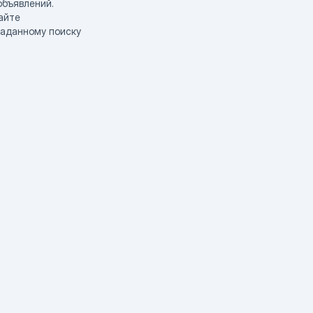
объявлений.
айте
заданному поиску