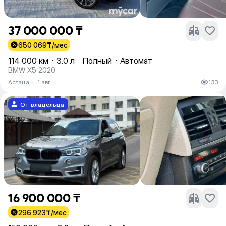
37 000 000 ₸
650 069
₸/мес
114 000 км
·
3.0 л
·
Полный
·
Автомат
BMW X5 2020
Астана
·
1 авг
133
От владельца
16 900 000 ₸
296 923
₸/мес