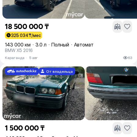
18 500 000 ₸
325 034
₸/мес
143 000 км
·
3.0 л
·
Полный
·
Автомат
BMW X5 2016
Караганда
·
5 авг
63
От владельца
1 500 000 ₸