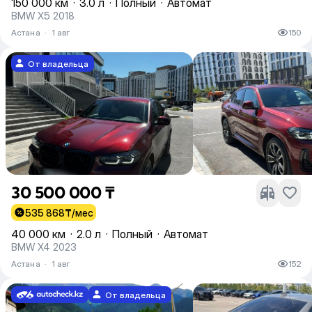
150 000 км
·
3.0 л
·
Полный
·
Автомат
BMW X5 2018
Астана
·
1 авг
150
От владельца
30 500 000 ₸
535 868
₸/мес
40 000 км
·
2.0 л
·
Полный
·
Автомат
BMW X4 2023
Астана
·
1 авг
152
От владельца