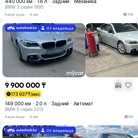
440 000 км
·
1.6 л
·
Задний
·
Механика
BMW 3 серия 1995
Караганда
·
4 авг
105
От владельца
9 900 000 ₸
173 937
₸/мес
149 000 км
·
2.0 л
·
Задний
·
Автомат
BMW 5 серия 2013
Караганда
·
4 авг
89
От владельца