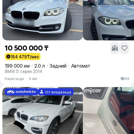
10 500 000 ₸
184 479
₸/мес
199 000 км
·
2.0 л
·
Задний
·
Автомат
BMW 5 серия 2014
Караганда
·
4 авг
83
От владельца