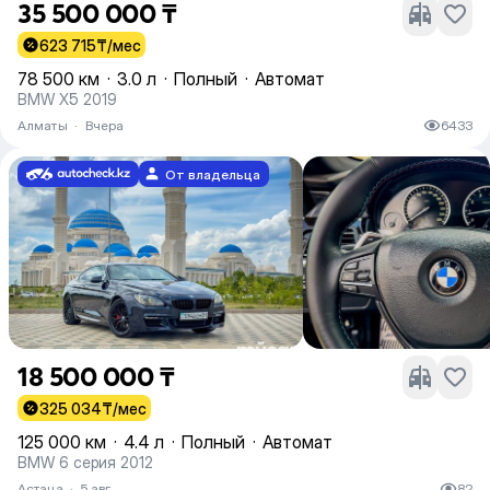
35 500 000 ₸
623 715
₸/мес
78 500 км
·
3.0 л
·
Полный
·
Автомат
BMW X5 2019
Алматы
·
Вчера
6433
От владельца
18 500 000 ₸
325 034
₸/мес
125 000 км
·
4.4 л
·
Полный
·
Автомат
BMW 6 серия 2012
Астана
·
5 авг
82