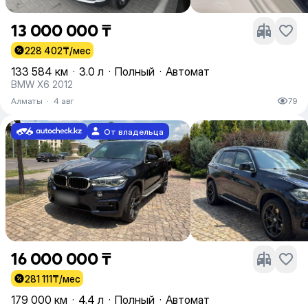
13 000 000 ₸
228 402
₸/мес
133 584 км
·
3.0 л
·
Полный
·
Автомат
BMW X6 2012
Алматы
·
4 авг
79
От владельца
16 000 000 ₸
281 111
₸/мес
179 000 км
·
4.4 л
·
Полный
·
Автомат