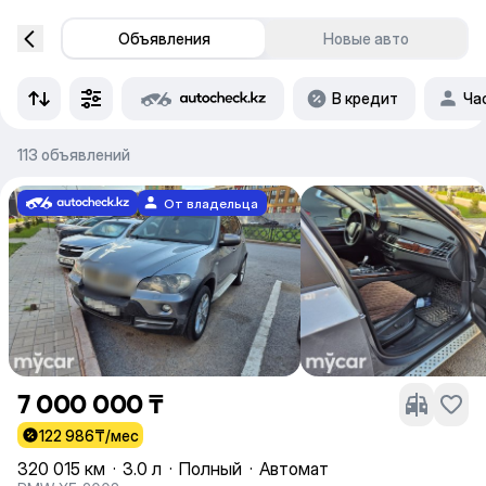
Объявления
Новые авто
В кредит
Ча
113 объявлений
От владельца
7 000 000 ₸
122 986
₸/мес
320 015 км
·
3.0 л
·
Полный
·
Автомат