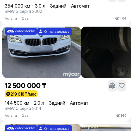
354 000 км
·
3.0 л
·
Задний
·
Автомат
BMW 3 серия 2002
Астана
·
2 авг
464
От владельца
12 500 000 ₸
219 618
₸/мес
144 500 км
·
2.0 л
·
Задний
·
Автомат
BMW 5 серия 2014
Астана
·
2 авг
146
От владельца