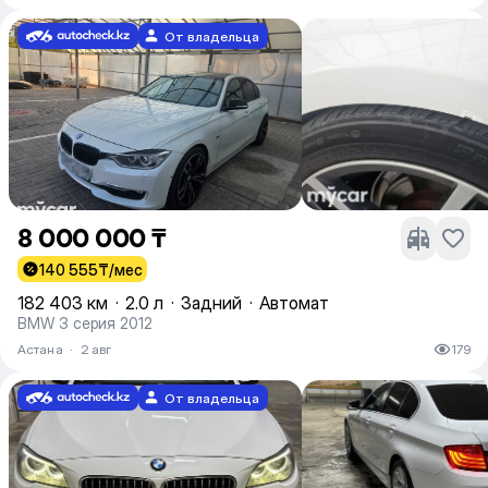
От владельца
8 000 000 ₸
140 555
₸/мес
182 403 км
·
2.0 л
·
Задний
·
Автомат
BMW 3 серия 2012
Астана
·
2 авг
179
От владельца