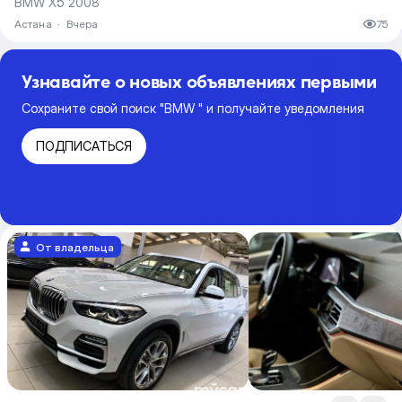
BMW X5 2008
Астана
·
Вчера
75
Узнавайте о новых объявлениях первыми
Сохраните свой поиск "BMW " и получайте уведомления
ПОДПИСАТЬСЯ
От владельца