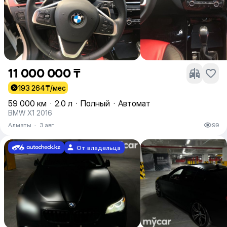
11 000 000 ₸
193 264
₸/мес
59 000 км
·
2.0 л
·
Полный
·
Автомат
BMW X1 2016
Алматы
·
3 авг
99
От владельца