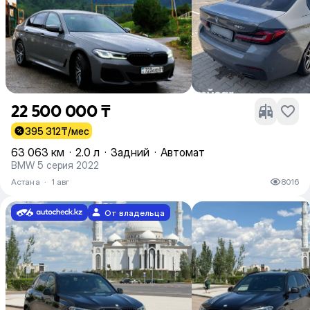
22 500 000 ₸
395 312
₸/мес
63 063 км
·
2.0 л
·
Задний
·
Автомат
BMW 5 серия 2022
Астана
·
1 авг
8016
От владельца