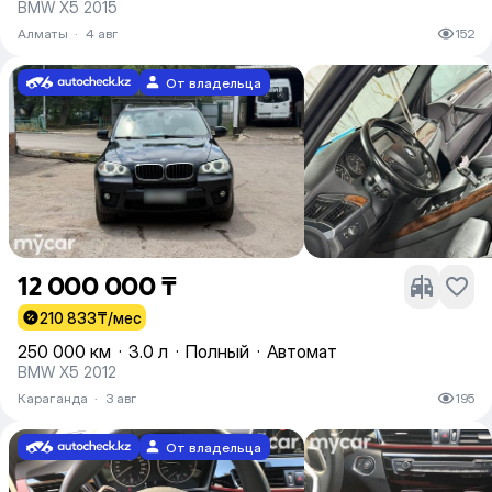
BMW X5 2015
Алматы
·
4 авг
152
От владельца
12 000 000 ₸
210 833
₸/мес
250 000 км
·
3.0 л
·
Полный
·
Автомат
BMW X5 2012
Караганда
·
3 авг
195
От владельца