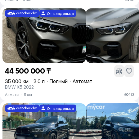
От владельца
44 500 000 ₸
35 000 км
·
3.0 л
·
Полный
·
Автомат
BMW X5 2022
Алматы
·
5 авг
113
От владельца