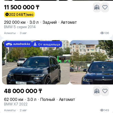
11 500 000 ₸
202 048
₸/мес
292 000 км
·
3.0 л
·
Задний
·
Автомат
BMW 5 серия 2014
Алматы
·
3 авг
136
От владельца
48 000 000 ₸
62 000 км
·
3.0 л
·
Полный
·
Автомат
BMW X7 2022
Алматы
·
2 авг
149