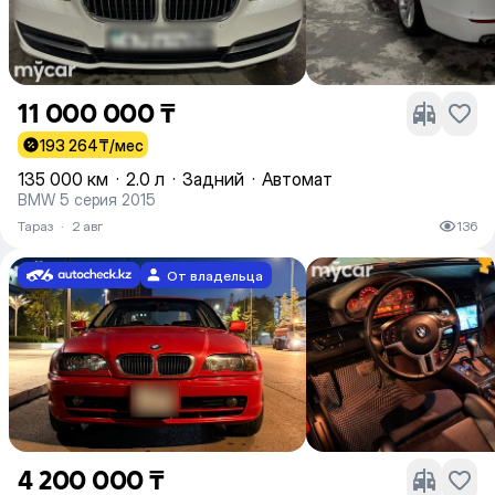
11 000 000 ₸
193 264
₸/мес
135 000 км
·
2.0 л
·
Задний
·
Автомат
BMW 5 серия 2015
Тараз
·
2 авг
136
От владельца
4 200 000 ₸