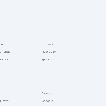
рау
Жанаозен
ылорда
Павлодар
кестан
Уральск
k
Subaru
d Rover
Genesis