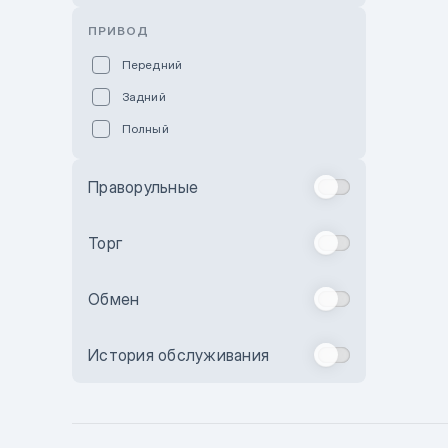
Розовый
ПРИВОД
Красный
Передний
Пурпурный
Задний
Коричневый
Полный
Голубой
Синий
Праворульные
Фиолетовый
Зеленый
Торг
Желтый
Обмен
Бежевый
Бордовый
История обслуживания
Комбинированный
Бронзовый
Темно-синий