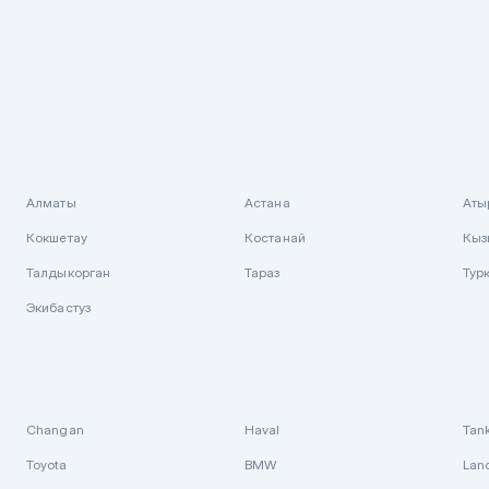
Алматы
Астана
Аты
Кокшетау
Костанай
Кыз
Талдыкорган
Тараз
Тур
Экибастуз
Changan
Haval
Tan
Toyota
BMW
Lan