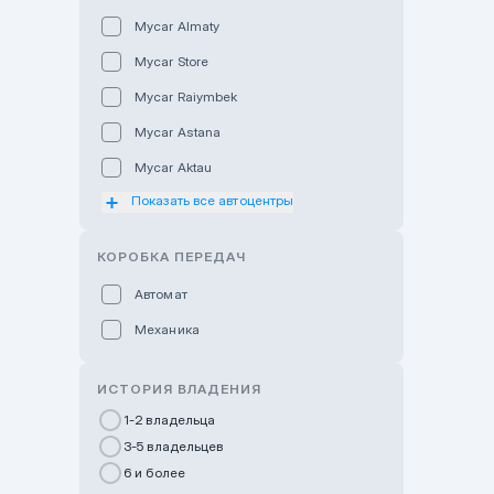
Mycar Almaty
Mycar Store
Mycar Raiymbek
Mycar Astana
Mycar Aktau
Показать все автоцентры
Mycar Uralsk
Haval & Tank Kyzylorda
КОРОБКА ПЕРЕДАЧ
Haval & Tank Pavlodar
Автомат
Bavaria Almaty
Механика
Mycar Shymkent
Bavaria Astana
ИСТОРИЯ ВЛАДЕНИЯ
GWM Nurly Zhol
1-2 владельца
3-5 владельцев
Chery Astana
6 и более
Changan Auto Nurly Zhol