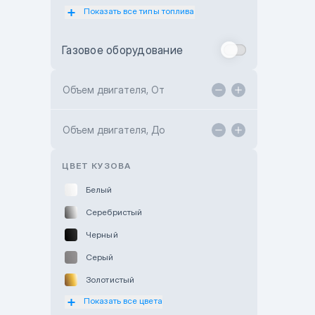
Показать все типы топлива
Subaru Motor Almaty
Toyota Almaty
Газовое оборудование
Toyota Astana
Toyota Kokshetau
Объем двигателя, От
TANK Motors Karaganda
Объем двигателя, До
Hyundai ShymCity
Toyota Shygys
ЦВЕТ КУЗОВА
Белый
Серебристый
Черный
Серый
Золотистый
Показать все цвета
Оранжевый