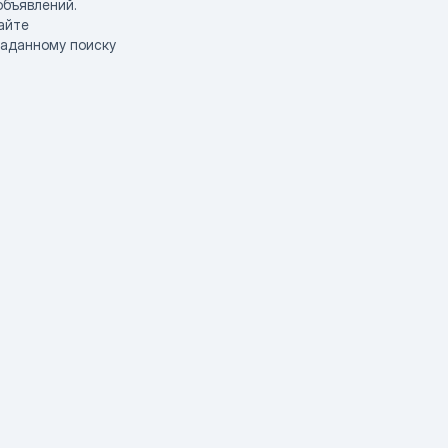
объявлений.
айте
заданному поиску