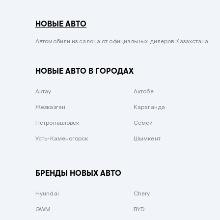
Серый металлик
НОВЫЕ АВТО
Сиреневый металлик
Черный металлик
Автомобили из салона от официальных дилеров Казахстана.
Стальной
НОВЫЕ АВТО В ГОРОДАХ
Вишневый
Серебристый металлик
Актау
Актобе
Темно-коричневый
Жезказган
Караганда
Бело-Дымчатый
Петропавловск
Семей
Светло-зелёный металлик
Усть-Каменогорск
Шымкент
Бирюзовый
Темно-синий металлик
БРЕНДЫ НОВЫХ АВТО
Зеленый металлик
Hyundai
Chery
Комбинированный
GWM
BYD